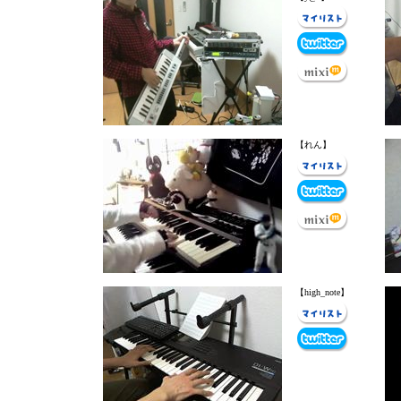
【れん】
【high_note】