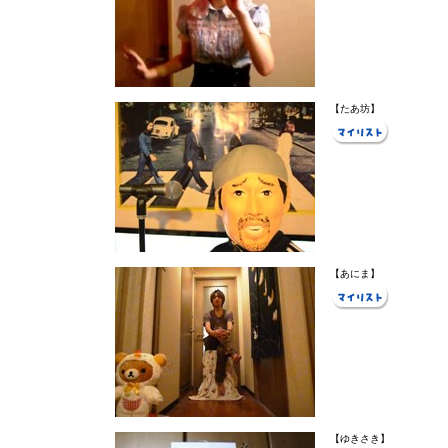
【たあ坊】
【あにま】
【ゆきさき】