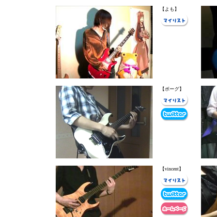
【よも】
【ボーグ】
【vincent】