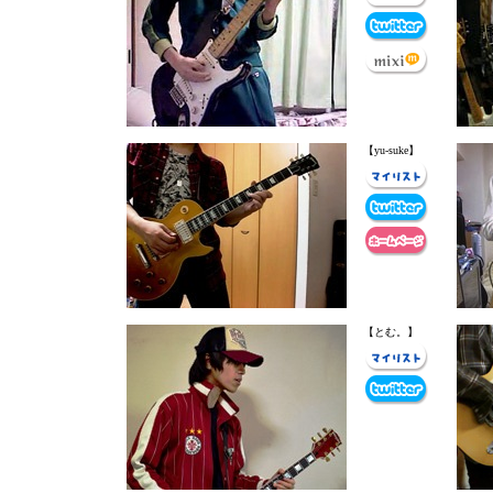
【yu-suke】
【とむ。】