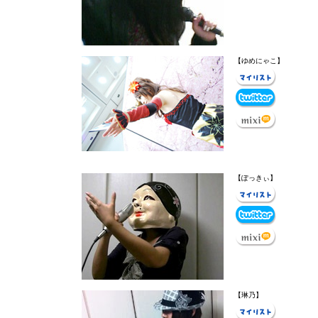
【ゆめにゃこ】
【ぽっきぃ】
【琳乃】