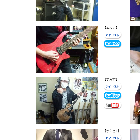
【エルカ】
【すみす】
【からとP】