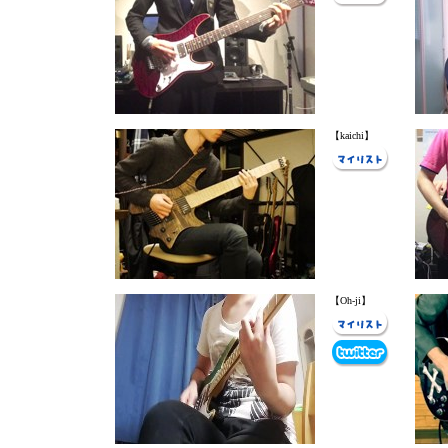
【kaichi】
【Oh-ji】