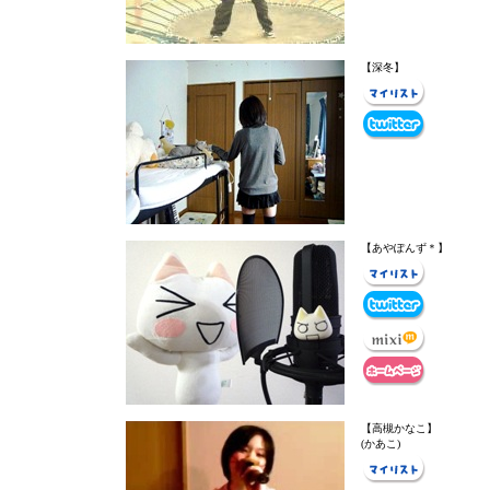
【深冬】
【あやぽんず＊】
【高槻かなこ】
(かあこ)