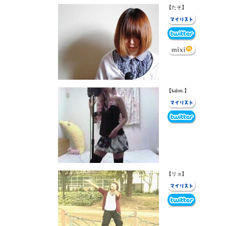
【たそ】
【kalon.】
【リョ】