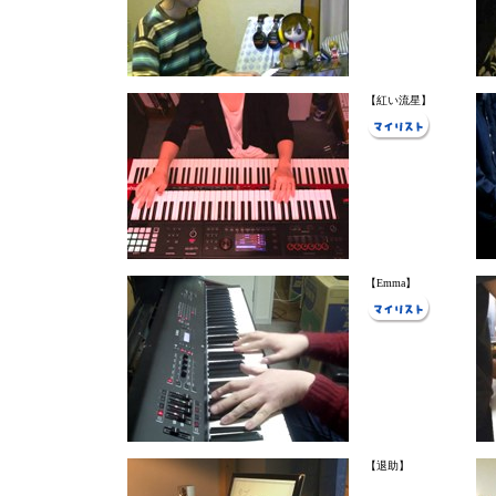
【紅い流星】
【Emma】
【退助】