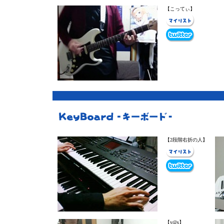
【こってぃ】
【2段階右折の人】
【y@s】