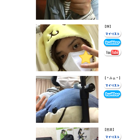
【輝】
【＊みぁ＊】
【悠菜】