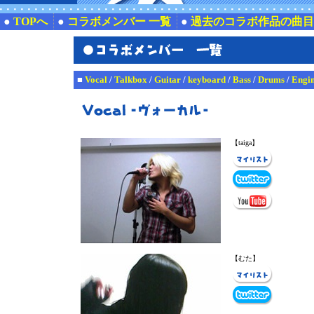
●
TOPへ
●
コラボメンバー 一覧
●
過去のコラボ作品の曲目
■
Vocal
/
Talkbox
/
Guitar
/
keyboard
/
Bass
/
Drums
/
Engi
【taiga】
【むた】