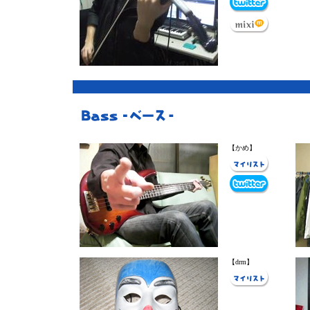
【かめ】
【drm】