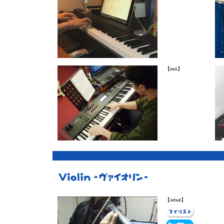
【mei】
【setsat】