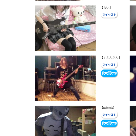
【ちい】
【くえんさん】
【nobnois】