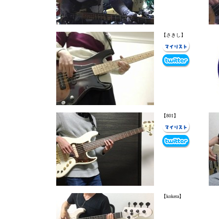
【さきし】
【801】
【kokera】