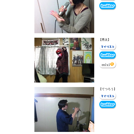
【秀太】
【てつろう】