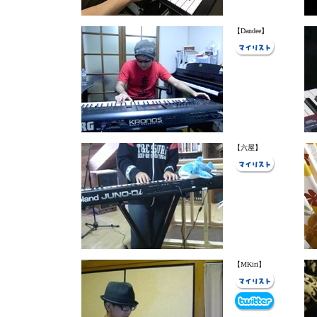
【Dandee】
【六屋】
【MKiri】